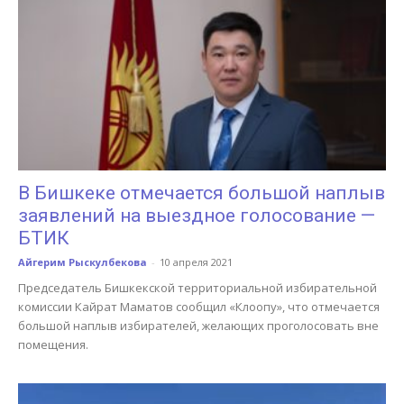
В Бишкеке отмечается большой наплыв
заявлений на выездное голосование —
БТИК
Айгерим Рыскулбекова
-
10 апреля 2021
Председатель Бишкекской территориальной избирательной
комиссии Кайрат Маматов сообщил «Клоопу», что отмечается
большой наплыв избирателей, желающих проголосовать вне
помещения.