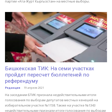
партии «Ата-Журт Кыргызстан» на местные выборы.
Бишкекская ТИК: На семи участках
пройдет пересчет бюллетеней по
референдуму
Редакция
-
19 апреля 2021
На заседании БТИК признала недействительными итоги
голосования по выборам депутатов местных кенешей на
избирательном участке №1158. Также на участке №1343
недействительными признали итоги голосования по выборам