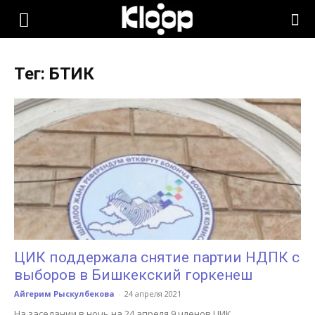
KLOOP.KG
Тег: БТИК
—
Новости
Кыргызстана
ЦИК поддержала снятие партии НДПК с
выборов в Бишкекский горкенеш
Айгерим Рыскулбекова
-
24 апреля 2021
На заседании в ночь на 24 апреля 9 членов ЦИК