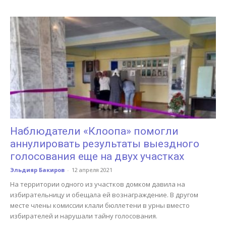
Наблюдатели «Клоопа» помогли
аннулировать результаты выездного
голосования еще на двух участках
Эльдияр Бакиров
-
12 апреля 2021
На территории одного из участков домком давила на
избирательницу и обещала ей вознаграждение. В другом
месте члены комиссии клали бюллетени в урны вместо
избирателей и нарушали тайну голосования.