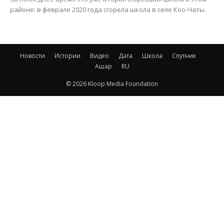
районе: в феврале 2020 года сгорела школа в селе Коо-Чаты.
Новости
Истории
Видео
Дата
Школа
Спутник
Ашар
RU
© 2026 Kloop Media Foundation