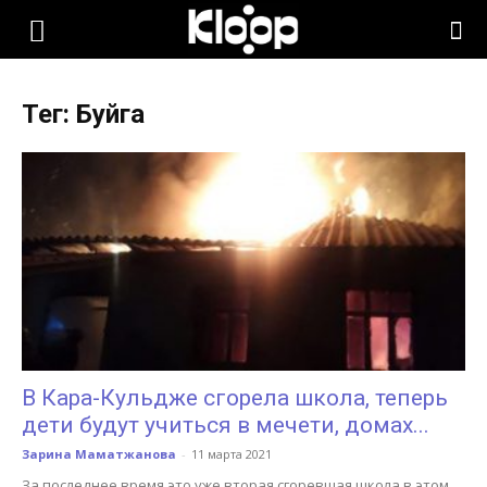
KLOOP.KG
Тег: Буйга
—
Новости
Кыргызстана
В Кара-Кульдже сгорела школа, теперь
дети будут учиться в мечети, домах...
Зарина Маматжанова
-
11 марта 2021
За последнее время это уже вторая сгоревшая школа в этом