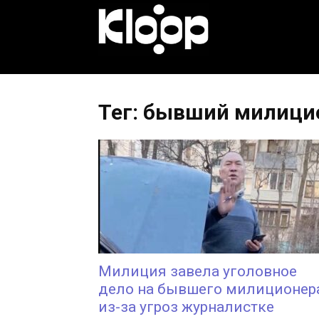
KLOOP.KG
—
Тег: бывший милици
Новости
Кыргызстана
Милиция завела уголовное
дело на бывшего милиционер
из-за угроз журналистке