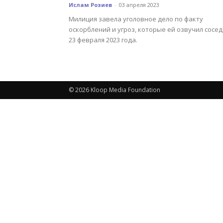
Ислам Розиев
-
03 апреля 2023
Милиция завела уголовное дело по факту
оскорблений и угроз, которые ей озвучил сосед
23 февраля 2023 года.
© 2026 Kloop Media Foundation