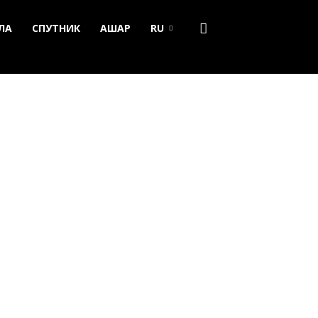
ЛА
СПУТНИК
АШАР
RU