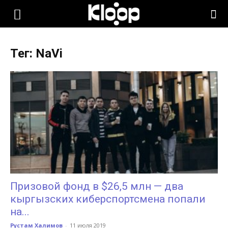
KLOOP.KG
Тег: NaVi
—
Новости
Кыргызстана
Призовой фонд в $26,5 млн — два
кыргызских киберспортсмена попали
на...
Рустам Халимов
-
11 июля 2019