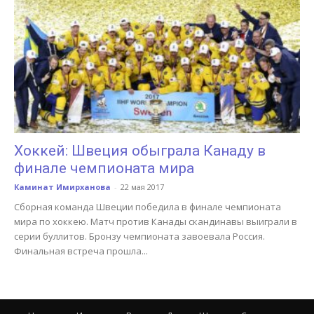
Хоккей: Швеция обыграла Канаду в
финале чемпионата мира
Каминат Имирханова
-
22 мая 2017
Сборная команда Швеции победила в финале чемпионата
мира по хоккею. Матч против Канады скандинавы выиграли в
серии буллитов. Бронзу чемпионата завоевала Россия.
Финальная встреча прошла...