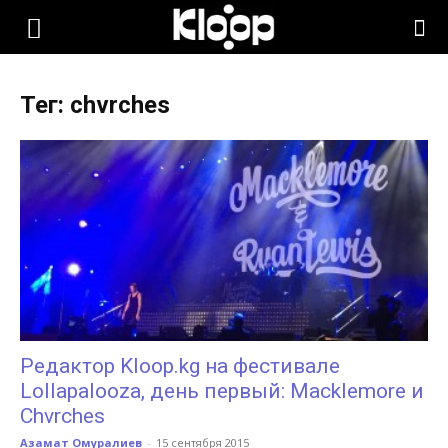
KLOOP.KG
Тег: chvrches
—
Новости
Кыргызстана
Редактор Kloop.kg на фестивале
Lollapalooza, день первый: Macklemore и
Chvrches
Азамат Омуралиев
-
15 сентября 2015