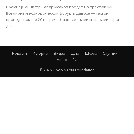
Премьер-министр Сапар Исаков поедет на престижный
Всемирный экономический форум в Давосе — там он
проведет около 20 встреч с бизнесменами и главами стран
для...
Новости
Истории
Видео
Дата
Школа
Спутник
Ашар
RU
© 2026 Kloop Media Foundation