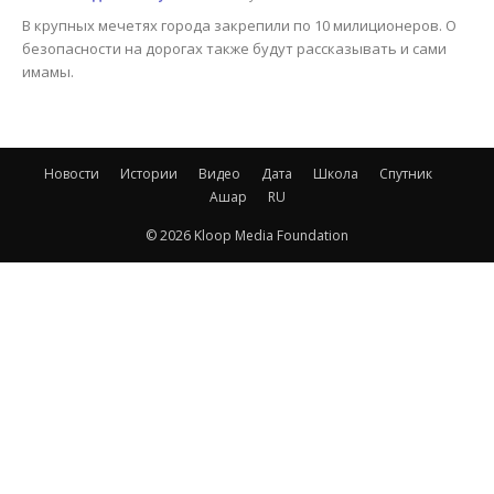
В крупных мечетях города закрепили по 10 милиционеров. О
безопасности на дорогах также будут рассказывать и сами
имамы.
Новости
Истории
Видео
Дата
Школа
Спутник
Ашар
RU
© 2026 Kloop Media Foundation