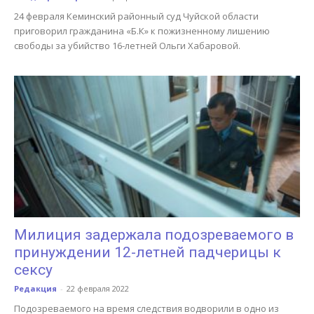
24 февраля Кеминский районный суд Чуйской области
приговорил гражданина «Б.К» к пожизненному лишению
свободы за убийство 16-летней Ольги Хабаровой.
Милиция задержала подозреваемого в
принуждении 12-летней падчерицы к
сексу
Редакция
-
22 февраля 2022
Подозреваемого на время следствия водворили в одно из