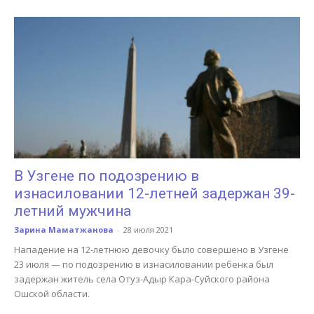
В Узгене по подозрению в
изнасиловании 12-летней задержан 39-
летний мужчина
Зарина Маматжанова
-
28 июля 2021
Нападение на 12-летнюю девочку было совершено в Узгене
23 июля — по подозрению в изнасиловании ребенка был
задержан житель села Отуз-Адыр Кара-Суйского района
Ошской области.