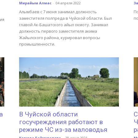
Мирайым Алмас
-
04 апреля 2022
З
Алымбаев с 7 июня занимал должность
П
заместителя полпреда в Чуйской области. Был
п
ния
главой Ак-Башатского айыл окмоту. Занимал
должность первого заместителя акима
Жайылского района, курировал вопросы
промышленности.
а
В Чуйской области
С
госучреждения работают в
Ч
режиме ЧС из-за маловодья
р
Камила Баймуратова
-
28 июня 2021
М