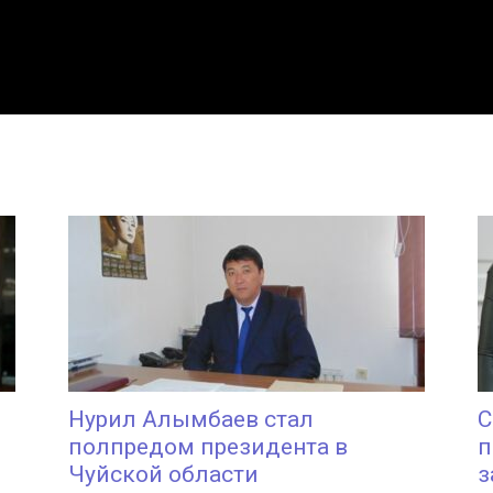
Нурил Алымбаев стал
С
полпредом президента в
п
Чуйской области
з