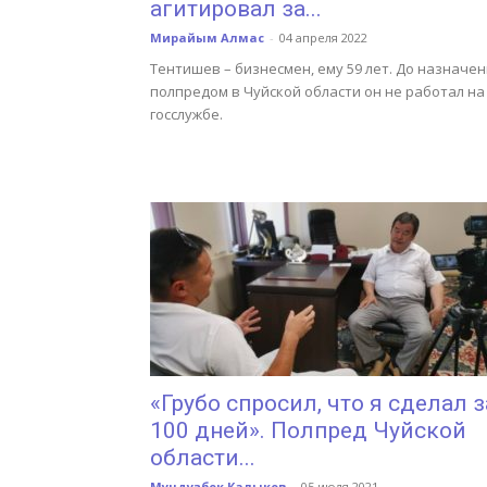
агитировал за...
Мирайым Алмас
-
04 апреля 2022
Тентишев – бизнесмен, ему 59 лет. До назначе
полпредом в Чуйской области он не работал на
госслужбе.
«Грубо спросил, что я сделал з
100 дней». Полпред Чуйской
области...
Мундузбек Калыков
-
05 июля 2021