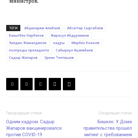
министров.
ТЕГИ
Абдикарим Алибаев
Абсаттар Сыргабаев
Бакытбек Нарбеков
Жарасул Абдураимов
Зиядин Жамалдинов
кадры
Мирбек Кожоев
полпреды президента
Сабыркул Ашимбаев
Садыр Жапаров
Эркин Тентишев
Предыдущая статья
Следующая статья
Одним кадром: Садыр
Бишкек: У Дома
Жапаров вакцинировался
правительства прошёл
против COVID-19
митинг с требованием