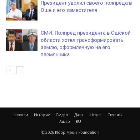
Президент уволил своего полпреда в
Оше и его заместителя
СМИ: Полпред президента в Ошской
области хотел трансформировать
землю, оформленную на его
племянника
Новости
Истории
Видео
Дата
Школа
Спутник
Ашар
RU
© 2026 Kloop Media Foundation