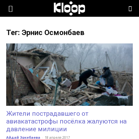
KLOOP.KG
Тег: Эрнис Осмонбаев
—
Новости
Кыргызстана
Жители пострадавшего от
авиакатастрофы посёлка жалуются на
давление милиции
Айдай Эркебаева
-
18 апреля 2017