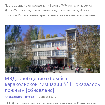
Пострадавшие от крушения «Боинга-747» жители поселка
Дачи-СУ заявили, что милиция задерживает людей в их
поселке. По их словам, аресты начались после того, как они...
МВД: Сообщение о бомбе в
каракольской гимназии №11 оказалось
ложным [обновлено]
Александра Титова
-
10 апреля 2017
В МВД сообщили, что каракольская гимназия №11 несколько