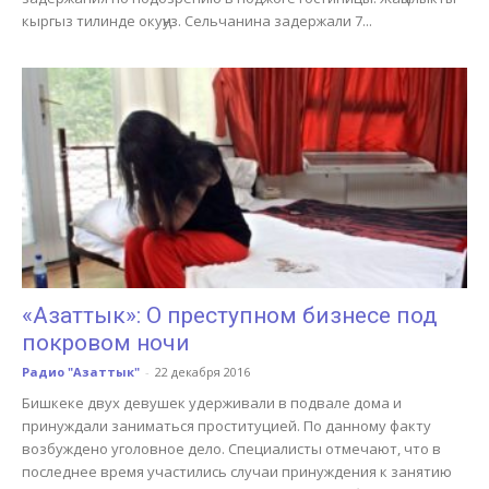
кыргыз тилинде окуңуз. Сельчанина задержали 7...
«Азаттык»: О преступном бизнесе под
покровом ночи
Радио "Азаттык"
-
22 декабря 2016
Бишкеке двух девушек удерживали в подвале дома и
принуждали заниматься проституцией. По данному факту
возбуждено уголовное дело. Специалисты отмечают, что в
последнее время участились случаи принуждения к занятию