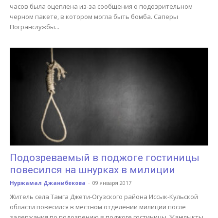
часов была оцеплена из-за сообщения о подозрительном
черном пакете, в котором могла быть бомба. Саперы
Погранслужбы...
Подозреваемый в поджоге гостиницы
повесился на шнурках в милиции
Нуржамал Джанибекова
-
09 января 2017
Житель села Тамга Джети-Огузского района Иссык-Кульской
области повесился в местном отделении милиции после
задержания по подозрению в поджоге гостиницы. Жаңылыкты