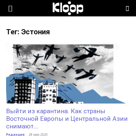
KLOOP.KG
Тег: Эстония
—
Новости
Кыргызстана
Выйти из карантина. Как страны
Восточной Европы и Центральной Азии
снимают...
Редакция
-
28 мая 2020