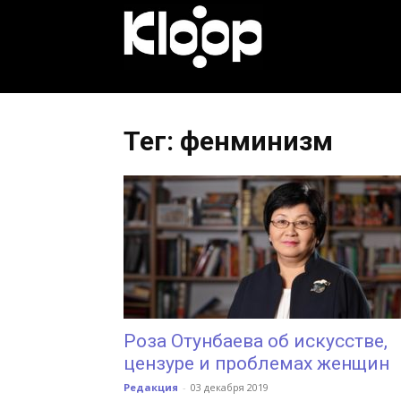
KLOOP.KG
—
Тег: фенминизм
Новости
Кыргызстана
Роза Отунбаева об искусстве,
цензуре и проблемах женщин
Редакция
-
03 декабря 2019