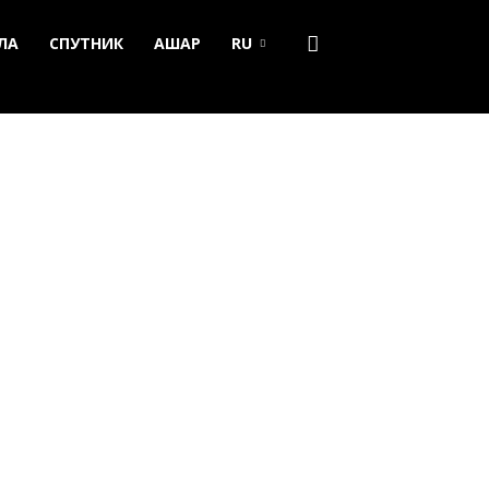
ЛА
СПУТНИК
АШАР
RU