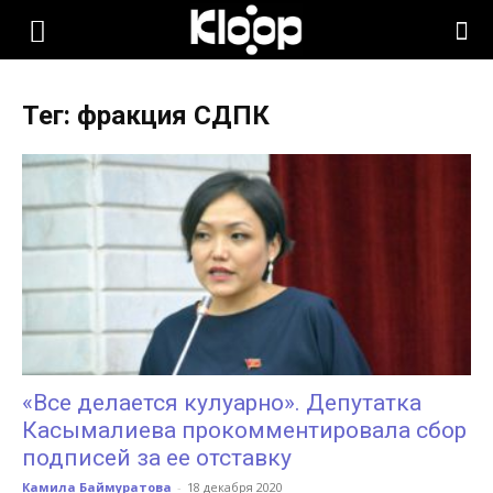
KLOOP.KG
Тег: фракция СДПК
—
Новости
Кыргызстана
«Все делается кулуарно». Депутатка
Касымалиева прокомментировала сбор
подписей за ее отставку
Камила Баймуратова
-
18 декабря 2020