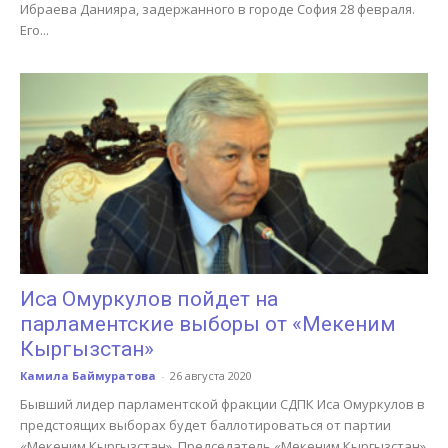
Ибраева Данияра, задержанного в городе София 28 февраля.
Его...
Иса Омуркулов пойдет на
парламентские выборы от «Мекеним
Кыргызстан»
Камила Баймуратова
-
26 августа 2020
Бывший лидер парламентской фракции СДПК Иса Омуркулов в
предстоящих выборах будет баллотироваться от партии
«Мекеним Кыргызстан». Председатель «Мекеним Кыргызстан»