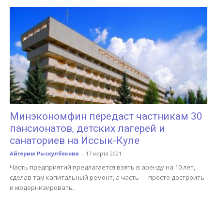
Минэкономфин передаст частникам 30
пансионатов, детских лагерей и
санаториев на Иссык-Куле
Айгерим Рыскулбекова
-
17 марта 2021
Часть предприятий предлагается взять в аренду на 10 лет,
сделав там капитальный ремонт, а часть — просто достроить
и модернизировать.