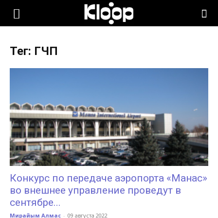
KLOOP.KG
Тег: ГЧП
—
Новости
Кыргызстана
Конкурс по передаче аэропорта «Манас»
во внешнее управление проведут в
сентябре...
Мирайым Алмас
-
09 августа 2022