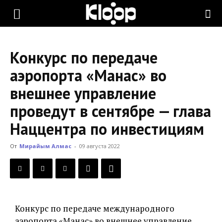
KLOOP.KG
Конкурс по передаче
—
аэропорта «Манас» во
внешнее управление
Новости
проведут в сентябре — глава
Наццентра по инвестициям
Кыргызстана
От
Мирайым Алмас
-
09 августа 2022
Конкурс по передаче международного
аэропорта «Манас» во внешнее управление