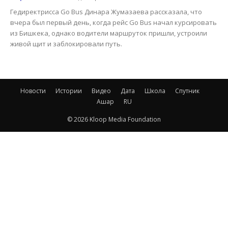
Гедиректрисса Go Bus Динара Жумазаева рассказала, что
вчера был первый день, когда рейс Go Bus начал курсировать
из Бишкека, однако водители маршруток пришли, устроили
живой щит и заблокировали путь.
Новости
Истории
Видео
Дата
Школа
Спутник
Ашар
RU
© 2026 Kloop Media Foundation