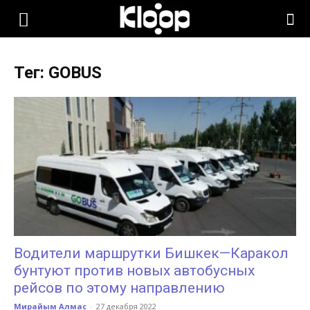
KLOOP.KG
Тег: GOBUS
—
Новости
Кыргызстана
Водители маршрутки Бишкек—Каракол
бунтуют против новых автобусных
рейсов по этому направлению
Мирайым Алмас
-
27 декабря 2022