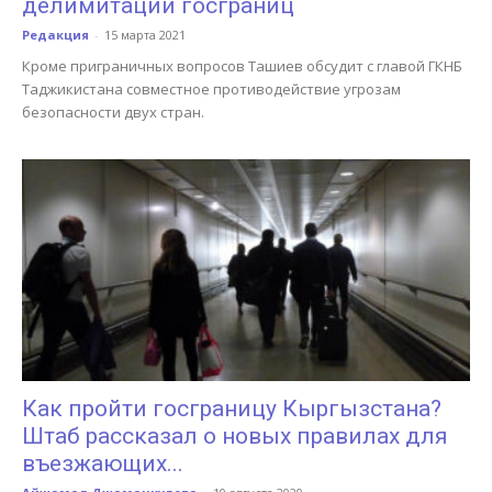
делимитации госграниц
Редакция
-
15 марта 2021
Кроме приграничных вопросов Ташиев обсудит с главой ГКНБ
Таджикистана совместное противодействие угрозам
безопасности двух стран.
Как пройти госграницу Кыргызстана?
Штаб рассказал о новых правилах для
въезжающих...