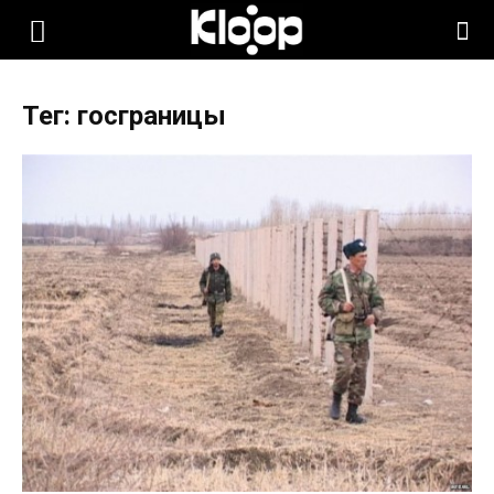
KLOOP.KG
Тег: госграницы
—
Новости
Кыргызстана