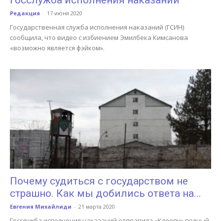
Госслужба исполнения наказаний
Редакция
-
17 июня 2020
Государственная служба исполнения наказаний (ГСИН)
сообщила, что видео с избиением Эмилбека Кимсанова
«возможно является фэйком».
Почему судиться с государством не
страшно. Как мы добились ответа на...
Евгения Михайлиди
-
21 марта 2020
Госслужба исполнения наказаний отправила «Клоопу» полный