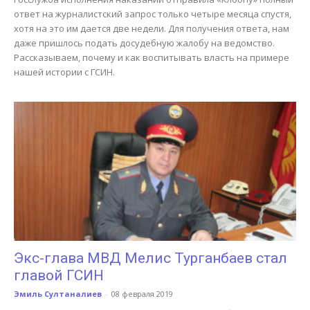
ответ на журналистский запрос только четыре месяца спустя,
хотя на это им дается две недели. Для получения ответа, нам
даже пришлось подать досудебную жалобу на ведомство.
Рассказываем, почему и как воспитывать власть на примере
нашей истории с ГСИН.
Экс-глава МВД Мелис Турганбаев стал
главой ГСИН
Эмиль Султаналиев
-
08 февраля 2019