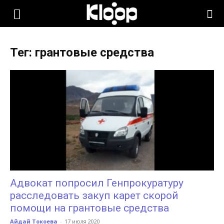
KLOOP.KG
Тег: грантовые средства
—
Новости
Кыргызстана
Адвокат попросил Генпрокуратуру
расследовать закуп карет скорой
помощи на грантовые средства
Айдай Токоева
-
17 июля 2020