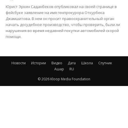
Юрист Эркин Саданбеков опубликовал на своей странице в
фейсбуке заявление на имя генпрокурора Откурбека
Джамшитова. В нем он просит правоохранительный орган
начать досудебное производство, чтобы проверить, были ли
нарушения во время недавней покупки автомобилей скорой
помощи.
Новости
Истории
Видео
Дата
Школа
Спутник
Ашар
RU
© 2026 Kloop Media Foundation