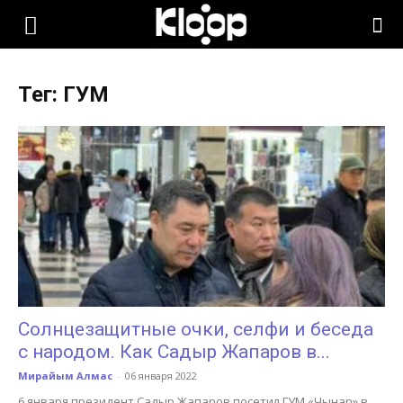
KLOOP.KG
Тег: ГУМ
—
Новости
Кыргызстана
Солнцезащитные очки, селфи и беседа
с народом. Как Садыр Жапаров в...
Мирайым Алмас
-
06 января 2022
6 января президент Садыр Жапаров посетил ГУМ «Чынар» в