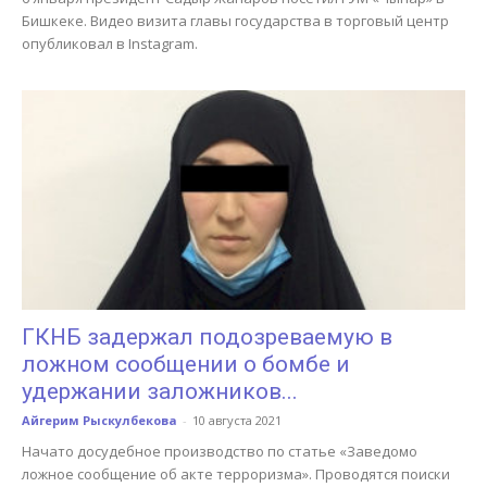
Бишкеке. Видео визита главы государства в торговый центр
опубликовал в Instagram.
ГКНБ задержал подозреваемую в
ложном сообщении о бомбе и
удержании заложников...
Айгерим Рыскулбекова
-
10 августа 2021
Начато досудебное производство по статье «Заведомо
ложное сообщение об акте терроризма». Проводятся поиски