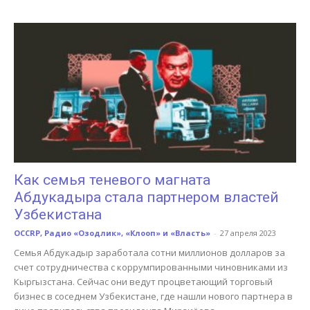
Как семья теневого магната
Абдукадыра стала партнером властей
Узбекистана
OCCRP, Радио «Озодлик», «Клооп» и «Власть»
-
27 апреля 2023
Семья Абдукадыр заработала сотни миллионов долларов за
счет сотрудничества с коррумпированными чиновниками из
Кыргызстана. Сейчас они ведут процветающий торговый
бизнес в соседнем Узбекистане, где нашли нового партнера в