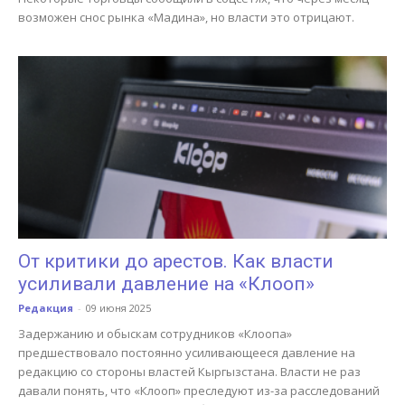
возможен снос рынка «Мадина», но власти это отрицают.
От критики до арестов. Как власти
усиливали давление на «Клооп»
Редакция
-
09 июня 2025
Задержанию и обыскам сотрудников «Клоопа»
предшествовало постоянно усиливающееся давление на
редакцию со стороны властей Кыргызстана. Власти не раз
давали понять, что «Клооп» преследуют из-за расследований