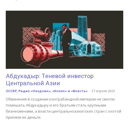
Абдукадыр: Теневой инвестор
Центральной Азии
OCCRP, Радио «Озодлик», «Клооп» и «Власть»
-
27 апреля 2023
Обвинения в создании контрабандной империи не смогли
помешать Абдукадыру и его братьям стать крупными
бизнесменами, а власти центральноазиатских стран с охотой
приняли их деньги.