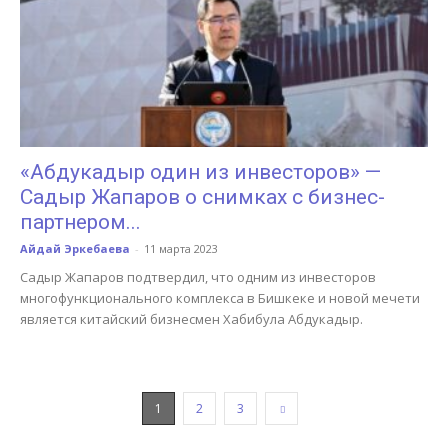
«Абдукадыр один из инвесторов» —
Садыр Жапаров о снимках с бизнес-
партнером...
Айдай Эркебаева
-
11 марта 2023
Садыр Жапаров подтвердил, что одним из инвесторов
многофункционального комплекса в Бишкеке и новой мечети
является китайский бизнесмен Хабибула Абдукадыр.
1
2
3