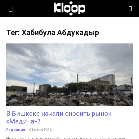
KLOOP.KG
Тег: Хабибула Абдукадыр
—
Новости
Кыргызстана
В Бишкеке начали сносить рынок
«Мадина»?
Редакция
-
01 июля 2026
Некоторые торговцы сообщили в соцсетях, что через месяц