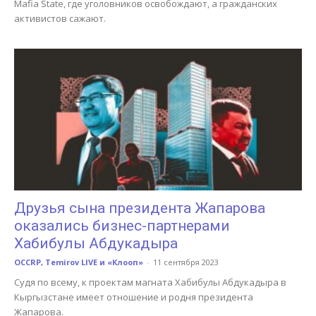
Mafia State, где уголовников освобождают, а гражданских
активистов сажают.
Друзья сына президента Жапарова
оказались бизнес-партнерами
Хабибулы Абдукадыра
OCCRP, Temirov LIVE и «Клооп»
-
11 сентября 2023
Судя по всему, к проектам магната Хабибулы Абдукадыра в
Кыргызстане имеет отношение и родня президента
Жапарова.