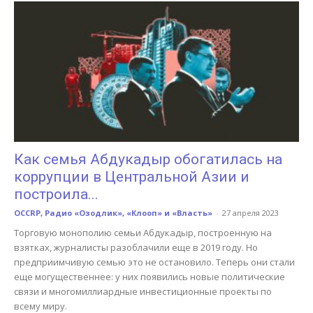
Как семья Абдукадыр обогатилась на
коррупции в Центральной Азии и
построила...
OCCRP, Радио «Озодлик», «Клооп» и «Власть»
-
27 апреля 2023
Торговую монополию семьи Абдукадыр, построенную на
взятках, журналисты разоблачили еще в 2019 году. Но
предприимчивую семью это не остановило. Теперь они стали
еще могущественнее: у них появились новые политические
связи и многомиллиардные инвестиционные проекты по
всему миру.