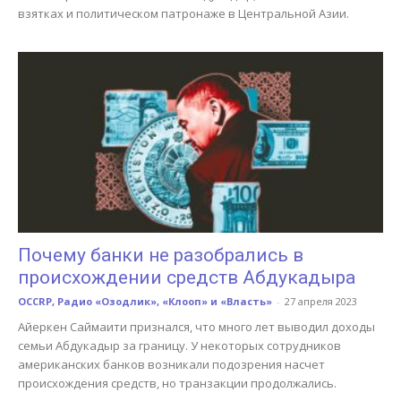
взятках и политическом патронаже в Центральной Азии.
Почему банки не разобрались в
происхождении средств Абдукадыра
OCCRP, Радио «Озодлик», «Клооп» и «Власть»
-
27 апреля 2023
Айеркен Саймаити признался, что много лет выводил доходы
семьи Абдукадыр за границу. У некоторых сотрудников
американских банков возникали подозрения насчет
происхождения средств, но транзакции продолжались.