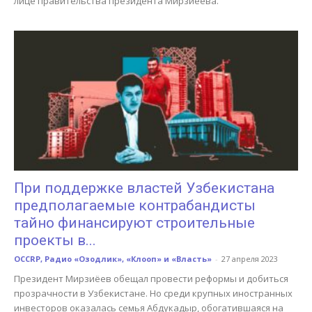
лице правительства президента Мирзиёева.
При поддержке властей Узбекистана
предполагаемые контрабандисты
тайно финансируют строительные
проекты в...
OCCRP, Радио «Озодлик», «Клооп» и «Власть»
-
27 апреля 2023
Президент Мирзиёев обещал провести реформы и добиться
прозрачности в Узбекистане. Но среди крупных иностранных
инвесторов оказалась семья Абдукадыр, обогатившаяся на