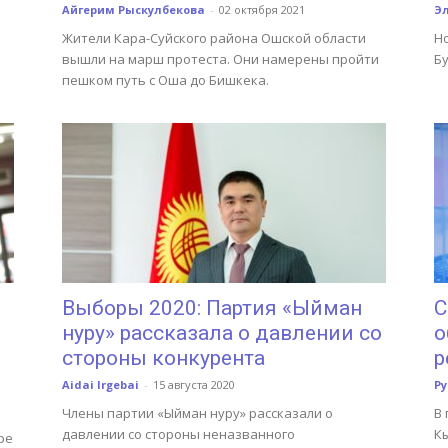
Айгерим Рыскулбекова
-
02 октября 2021
Э
Жители Кара-Суйского района Ошской области
Но
вышли на марш протеста. Они намерены пройти
Бу
пешком путь с Оша до Бишкека.
Выборы 2020: Партия «Ыйман
С
нуру» рассказала о давлении со
о
стороны конкурента
р
Aidai Irgebai
-
15 августа 2020
Р
Члены партии «Ыйман нуру» рассказали о
В 
давлении со стороны неназванного
К
ре