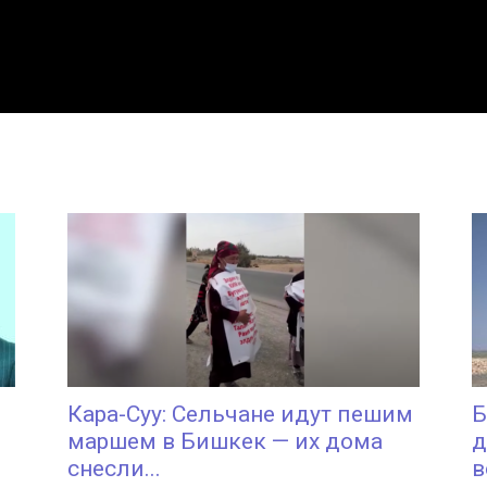
Кара-Суу: Сельчане идут пешим
Б
маршем в Бишкек — их дома
д
снесли...
в