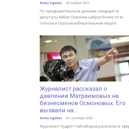
Aidai Irgebai
-
28 ноября 2021
По предварительным данным, кандидат в
депутаты Айбек Осмонов набрал более 50 %
голосов в Ошском избирательном округе.
Журналист рассказал о
давлении Матраимовых на
бизнесменов Осмоновых. Его
вызвали на...
Aidai Irgebai
-
24 сентября 2020
Журналист Кудрет Тайчабаров рассказал в эфи