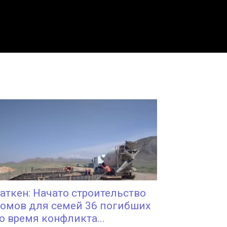
аткен: Начато строительство
омов для семей 36 погибших
о время конфликта...