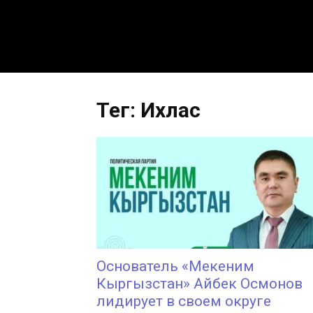
Тег: Ихлас
Основатель «Мекеним
Кыргызстан» Айбек Осмонов
лидирует в своем округе