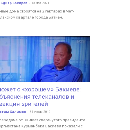
льдияр Бакиров
-
10 мая 2021
вые дома строятся на 2 гектарах в Чет-
лакском квартале города Баткен.
южет о «хорошем» Бакиеве:
бъяснения телеканалов и
еакция зрителей
устам Халимов
-
31 июля 2019
передаче от 30 июля свергнутого президента
ыргызстана Курманбека Бакиева показали с