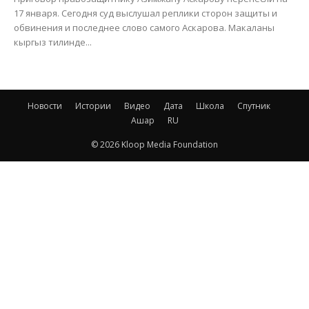
17 января. Сегодня суд выслушал реплики сторон защиты и
обвинения и последнее слово самого Аскарова. Макаланы
кыргыз тилинде...
Новости
Истории
Видео
Дата
Школа
Спутник
Ашар
RU
© 2026 Kloop Media Foundation