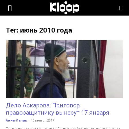
KLOOP.KG
Тег: июнь 2010 года
—
Новости
Кыргызстана
Дело Аскарова: Приговор
правозащитнику вынесут 17 января
Анна Лелик
-
10 января 2017
Приговор правозащитнику Азимжану Аскарову перенесли на