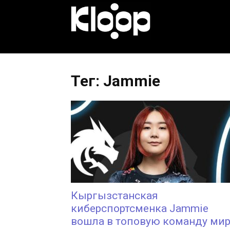
KLOOP.KG
—
Тег: Jammie
Новости
Кыргызстана
Кыргызстанская
киберспортсменка Jammie
вошла в топовую команду ми