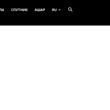
ЛА
СПУТНИК
АШАР
RU