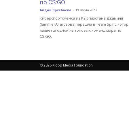
по CS:GO
Айдай Эркебаева
-
19 марта 2023
Киберспортсменка из Кыргызстана Джамиля
(Jammie) Алагозова перешла в Team Spirit, котор
является одной из топовых команд мира по
CS:GO.
© 2026 Kloop Media Foundation