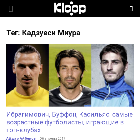
KLOOP.KG
Тег: Кадзуеси Миура
—
Новости
Кыргызстана
Ибрагимович, Буффон, Касильяс: самые
возрастные футболисты, играющие в
топ-клубах
Айдар Айбеков
-
06 апреля 2017