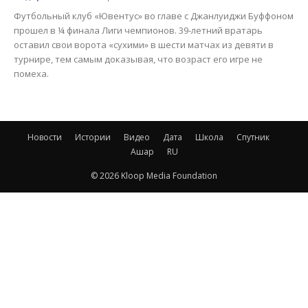
Футбольный клуб «Ювентус» во главе с Джанлуиджи Буффоном
прошел в ¼ финала Лиги чемпионов. 39-летний вратарь
оставил свои ворота «сухими» в шести матчах из девяти в
турнире, тем самым доказывая, что возраст его игре не
помеха.
Новости
Истории
Видео
Дата
Школа
Спутник
Ашар
RU
© 2026 Kloop Media Foundation