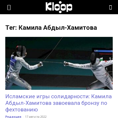
KLOOP.KG
Тег: Камила Абдыл-Хамитова
—
Новости
Кыргызстана
Исламские игры солидарности: Камила
Абдыл-Хамитова завоевала бронзу по
фехтованию
Редакция
-
17 августа 2022