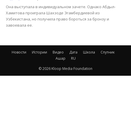
Она выступала в индивидуальном зачете. Однако Абдыл-
Хамитова проиграла Шахзоде Эгамбердиевой из
Узбекистана, но получила право бороться за бронзу и
завоевала ее.
Новости
Истории
Видео
Дата
Школа
Спутник
Ашар
RU
© 2026 Kloop Media Foundation