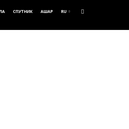
ЛА
СПУТНИК
АШАР
RU