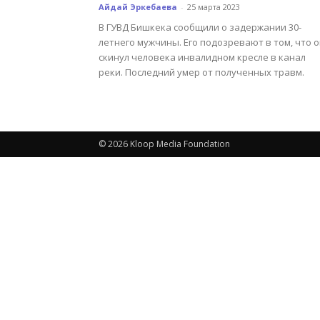
Айдай Эркебаева
-
25 марта 2023
В ГУВД Бишкека сообщили о задержании 30-
летнего мужчины. Его подозревают в том, что 
скинул человека инвалидном кресле в канал
реки. Последний умер от полученных травм.
© 2026 Kloop Media Foundation