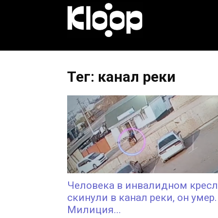
KLOOP.KG
—
Тег: канал реки
Новости
Кыргызстана
Человека в инвалидном кресл
скинули в канал реки, он умер.
Милиция...