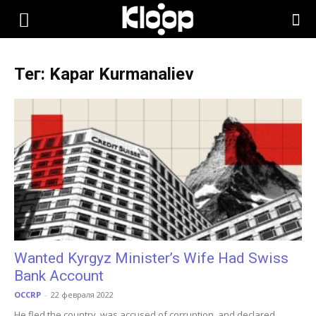
KLOOP.KG
Тег: Kapar Kurmanaliev
—
Новости
Кыргызстана
Wanted Kyrgyz Minister’s Wife Had Swiss
Bank Account
OCCRP
-
22 февраля 2022
He fled the country, was accused of corruption, and declared