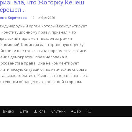
ризнала, что Жогорку Кенеш
ерешел...
ена Короткова
-
19 ноября 2020
еждународный орган, который консультирует
 конституционному праву, признал, что
ыргызский парламент вышел за рамки
олномочий. Комиссия дала правовую оценку
ействиям шестого созыва парламента с точки
рения демократии, прав человека и
ерховенства права. Она не комментирует
олитическую ситуацию, политические споры и
стальные события в Кыргызстане, связанные с
онтекстом обращения кыргызской стороны.
Видео
Дата
Школа
Спутник
Ашар
RU