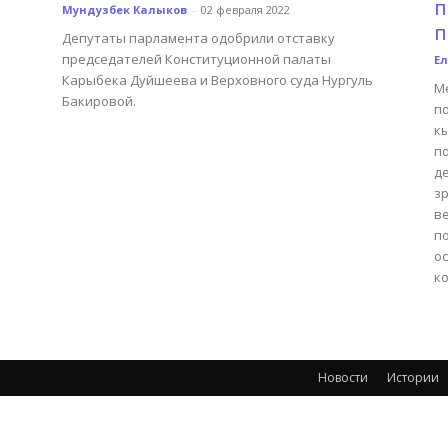
п
Мундузбек Калыков
-
02 февраля 2022
п
Депутаты парламента одобрили отставку
председателей Конституционной палаты
Ел
Карыбека Дуйшеева и Верховного суда Нургуль
М
Бакировой.
по
к
п
д
з
в
п
о
к
Новости
Истории