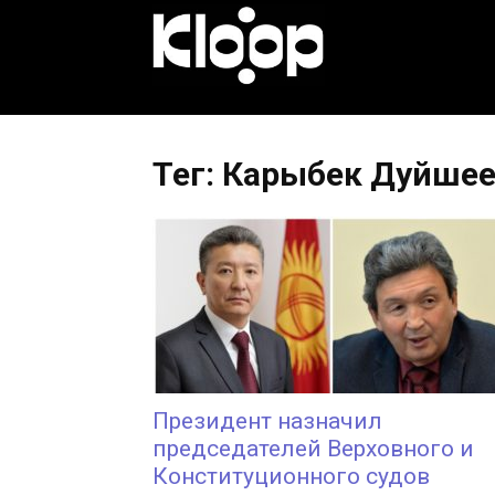
KLOOP.KG
—
Тег: Карыбек Дуйше
Новости
Кыргызстана
Президент назначил
председателей Верховного и
Конституционного судов