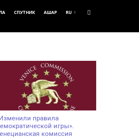
ЛА
СПУТНИК
АШАР
RU
Изменили правила
емократической игры».
енецианская комиссия