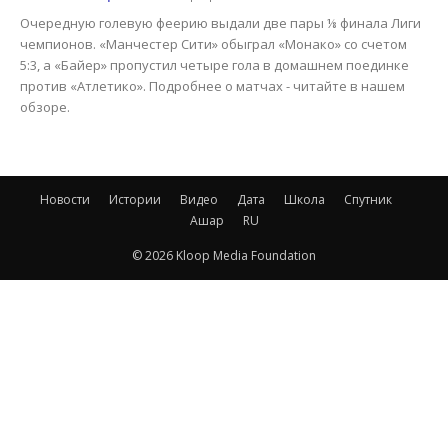
Очередную голевую феерию выдали две пары ⅛ финала Лиги
чемпионов. «Манчестер Сити» обыграл «Монако» со счетом
5:3, а «Байер» пропустил четыре гола в домашнем поединке
против «Атлетико». Подробнее о матчах - читайте в нашем
обзоре.
Новости
Истории
Видео
Дата
Школа
Спутник
Ашар
RU
© 2026 Kloop Media Foundation