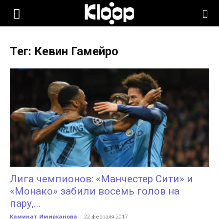
KLOOP.KG
Тег: Кевин Гамейро
—
Новости
Кыргызстана
Лига чемпионов: «Манчестер Сити» и
«Монако» забили восемь голов на
пару,...
Каминат Имирханова
-
22 февраля 2017