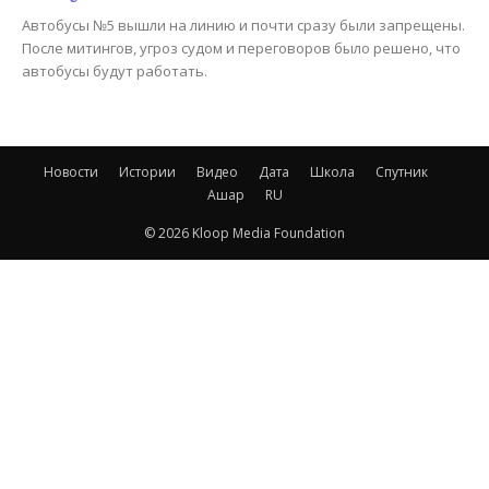
Автобусы №5 вышли на линию и почти сразу были запрещены.
После митингов, угроз судом и переговоров было решено, что
автобусы будут работать.
Новости
Истории
Видео
Дата
Школа
Спутник
Ашар
RU
© 2026 Kloop Media Foundation