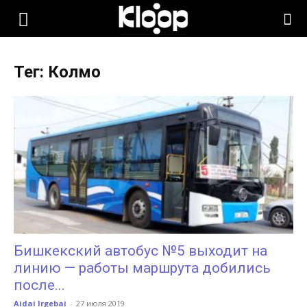
KLOOP.KG
Тег: Колмо
—
Новости
Кыргызстана
Бишкекский автобус №5 выходит на
линию — работы маршрута добились
после...
Aidai Irgebai
-
27 июля 2019