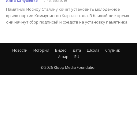
Анна Капушенко
-
10 ноября 2016
Памятник Иосифу Сталину хочет установить молодежное
крыло партии Коммунистов Кыргызстана. В ближайшее время
они начнут сбор подписей и средств на установку памятника.
Новости
Истории
Видео
Дата
Школа
Спутник
Ашар
RU
© 2026 Kloop Media Foundation