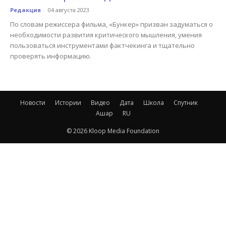
Редакция
-
04 августа 2023
По словам режиссера фильма, «Бункер» призван задуматься о
необходимости развития критического мышления, умения
пользоваться инструментами фактчекинга и тщательно
проверять информацию.
Новости
Истории
Видео
Дата
Школа
Спутник
Ашар
RU
© 2026 Kloop Media Foundation