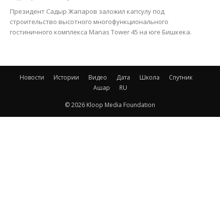
Президент Садыр Жапаров заложил капсулу под
строительство высотного многофункционального
гостиничного комплекса Manas Tower 45 на юге Бишкека.
Новости
Истории
Видео
Дата
Школа
Спутник
Ашар
RU
© 2026 Kloop Media Foundation