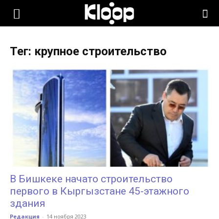
KLOOP.KG
Тег: крупное строительство
—
Новости
Кыргызстана
В Бишкеке начато строительство
первого в Кыргызстане 45-этажного
здания
Редакция
-
14 ноября 2023