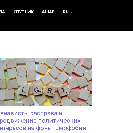
ЛА
СПУТНИК
АШАР
RU
енависть, расправа и
родвижение политических
нтересов на фоне гомофобии.