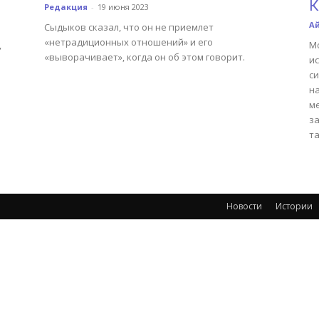
К
Редакция
-
19 июня 2023
А
Сыдыков сказал, что он не приемлет
«нетрадиционных отношений» и его
,
М
«выворачивает», когда он об этом говорит.
и
си
н
м
з
та
Новости
Истории