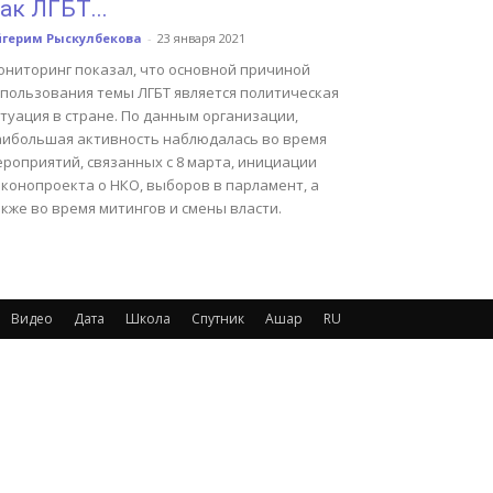
ак ЛГБТ...
йгерим Рыскулбекова
-
23 января 2021
ониторинг показал, что основной причиной
спользования темы ЛГБТ является политическая
туация в стране. По данным организации,
аибольшая активность наблюдалась во время
ероприятий, связанных с 8 марта, инициации
аконопроекта о НКО, выборов в парламент, а
кже во время митингов и смены власти.
Видео
Дата
Школа
Спутник
Ашар
RU