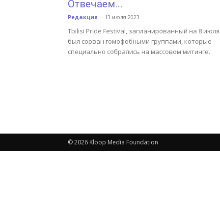
Отвечаем...
Редакция
-
13 июля 2023
Tbilisi Pride Festival, запланированный на 8 июля
был сорван гомофобными группами, которые
специально собрались на массовом митинге.
© 2026 Kloop Media Foundation