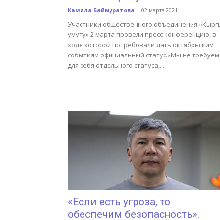
Камила Баймуратова
-
02 марта 2021
Участники общественного объединения «Кырг
умуту» 2 марта провели пресс-конференцию, в
ходе которой потребовали дать октябрьским
событиям официальный статус.«Мы не требуем
для себя отдельного статуса,...
«Если есть угроза, то
обеспечим безопасность».