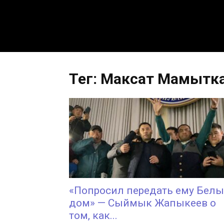
Тег: Максат Мамытк
«Попросил передать ему Бел
дом» — Сыймык Жапыкеев о
том, как...