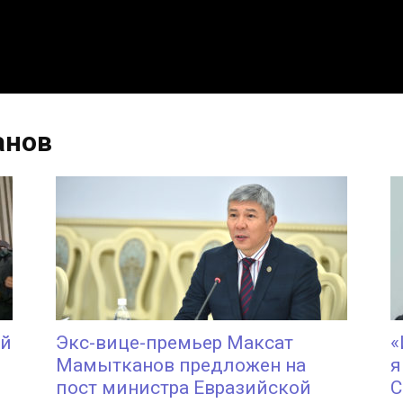
анов
ый
Экс-вице-премьер Максат
«
Мамытканов предложен на
я
пост министра Евразийской
С