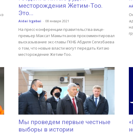
месторождения Жетим-Тоо.
А
Это...
ыз
Он
а
Aidai Irgebai
-
08 января 2021
н
На пресс-конференции правительства вице-
г
премьер Максат Мамытканов прокомментировал
высказывание экс-главы ГКНБ Абдиля Сегизбаева
о том, что новые власти могут передать Китаю
месторождение Жетим-Тоо.
Мы проведем первые честные
«
выборы в истории
н