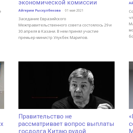
экономической комиссии
А
Айгерим Рыскулбекова
-
01 мая 2021
е
С
ч
Заседание Евразийского
М
Межправительственного совета состоялось 29 и
м
30 апреля в Казани. В нем принял участие
б
премьер-министр Улукбек Марипов.
Правительство не
«
х
рассматривает вопрос выплаты
с
госдолга Китаю рудой
М