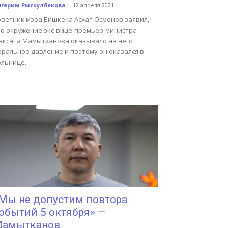
йгерим Рыскулбекова
-
12 апреля 2021
оветник мэра Бишкека Асхат Осмонов заявил,
то окружение экс-вице-премьер-министра
аксата Мамытканова оказывало на него
оральное давление и поэтому он оказался в
ольнице.
Мы не допустим повтора
обытий 5 октября» —
амытканов