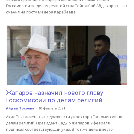
Госкомиссии по делам религий стал Тойгонбай Абдыкаров -- он
сменил на посту Медера Карабаева.
Жапаров назначил нового главу
Госкомиссии по делам религий
Айдай Токоева
-
10 февраля 2021
Акин Токталиев снят с должности директора Госкомиссии по
делам религий. Президент Садыр Жапаров 9 февраля
подписал соответствующий указ. В тот же день вместо