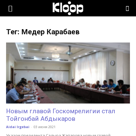
KLOOP.KG
Тег: Медер Карабаев
—
Новости
Кыргызстана
Новым главой Госкомрелигии стал
Тойгонбай Абдыкаров
Aidai Irgebai
-
03 июня 2021
Указом президента Садыра Жапарова новым главой