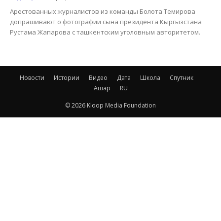
Арестованных журналистов из команды Болота Темирова
допрашивают о фотографии сына президента Кыргызстана
Рустама Жапарова с ташкентским уголовным авторитетом.
Новости
Истории
Видео
Дата
Школа
Спутник
Ашар
RU
© 2026 Kloop Media Foundation