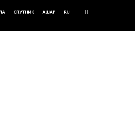
ЛА
СПУТНИК
АШАР
RU