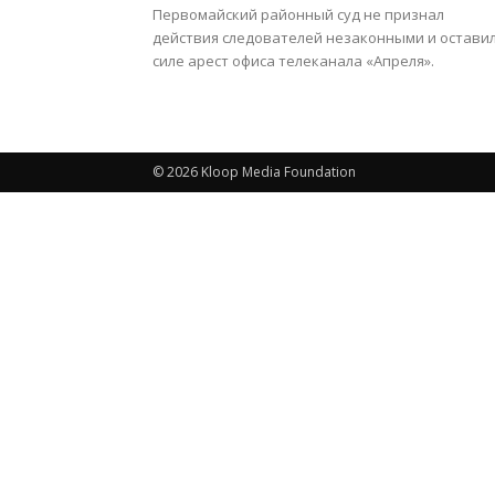
Первомайский районный суд не признал
действия следователей незаконными и оставил
силе арест офиса телеканала «Апреля».
© 2026 Kloop Media Foundation