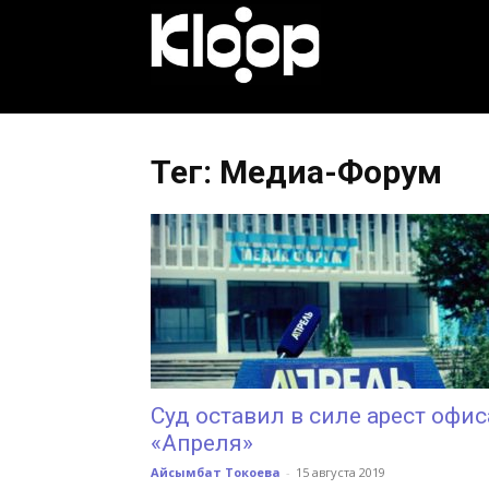
KLOOP.KG
—
Тег: Медиа-Форум
Новости
Кыргызстана
Суд оставил в силе арест офис
«Апреля»
Айсымбат Токоева
-
15 августа 2019