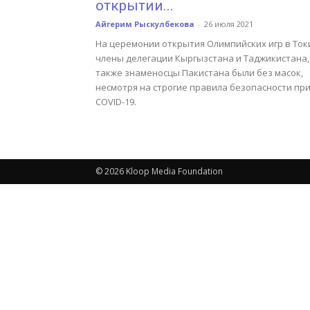
открытии...
Айгерим Рыскулбекова
-
26 июля 2021
На церемонии открытия Олимпийских игр в Ток
члены делегации Кыргызстана и Таджикистана,
также знаменосцы Пакистана были без масок,
несмотря на строгие правила безопасности пр
COVID-19.
© 2026 Kloop Media Foundation