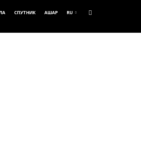
ЛА
СПУТНИК
АШАР
RU