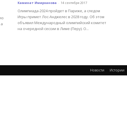
Каминат Имирханова
-
14 сентября 2017
Олимпиада-2024 пройдет в Париже, а следом
Игры примет Лос-Анджелес в 2028 году. Об этом
ио
объявил Международный олимпийский комитет
 а
на очередной сессии в Лиме (Перу). О...
и
Новости
Истории