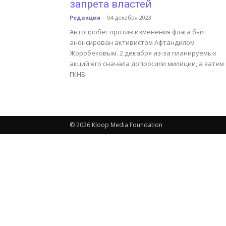
запрета властей
Редакция
-
04 декабря 2023
Автопробег против изменения флага был
анонсирован активистом Афтандилом
Жоробековым. 2 декабря из-за планируемых
акций его сначала допросили милиции, а затем
ГКНБ.
© 2026 Kloop Media Foundation