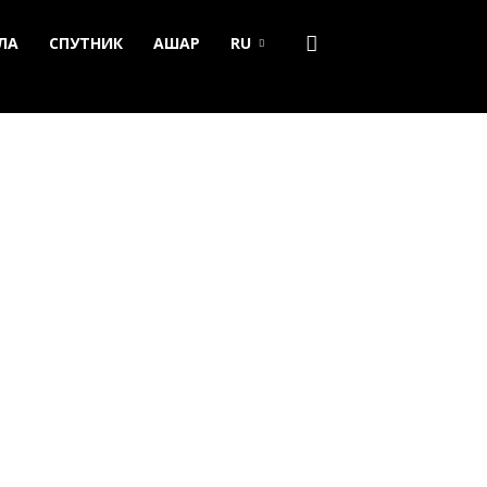
ЛА
СПУТНИК
АШАР
RU