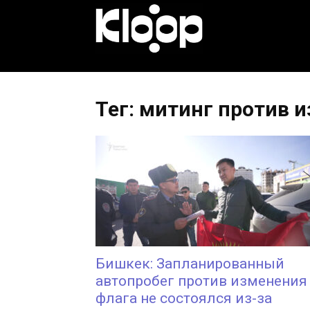
KLOOP.KG
—
Тег: митинг против 
Новости
Кыргызстана
Бишкек: Запланированный
автопробег против изменения
флага не состоялся из-за