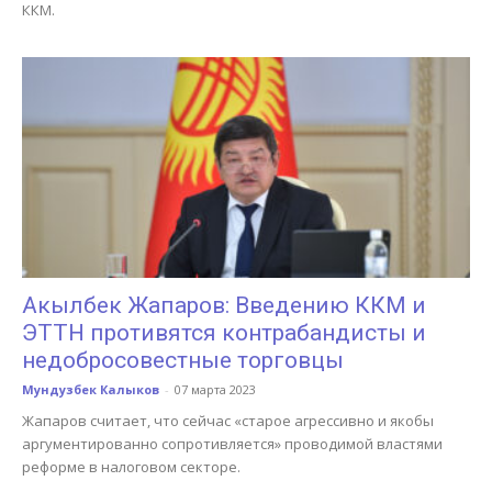
ККМ.
Акылбек Жапаров: Введению ККМ и
ЭТТН противятся контрабандисты и
недобросовестные торговцы
Мундузбек Калыков
-
07 марта 2023
Жапаров считает, что сейчас «старое агрессивно и якобы
аргументированно сопротивляется» проводимой властями
реформе в налоговом секторе.