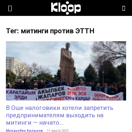
KLOOP.KG
Тег: митинги против ЭТТН
—
Новости
Кыргызстана
В Оше налоговики хотели запретить
предпринимателям выходить на
митинги — начато...
Мундузбек Калыков
-
11 марта 2023