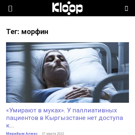
KLOOP.KG
Тег: морфин
—
Новости
Кыргызстана
«Умирают в муках». У паллиативных
пациентов в Кыргызстане нет доступа
к...
Мирайым Алмас
-
31 марта 2022