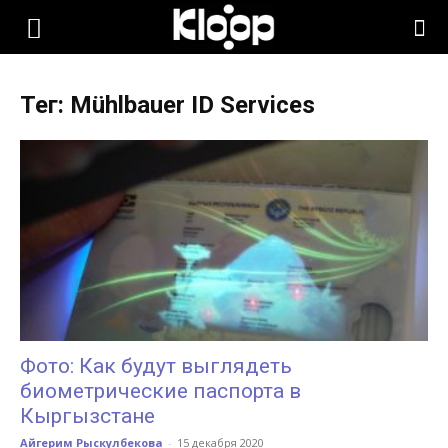
KLOOP.KG
Тег: Mühlbauer ID Services
—
Новости
Кыргызстана
Фото: Как будут выглядеть
биометрические паспорта в
Кыргызстане
Айгерим Рыскулбекова
-
15 декабря 2020