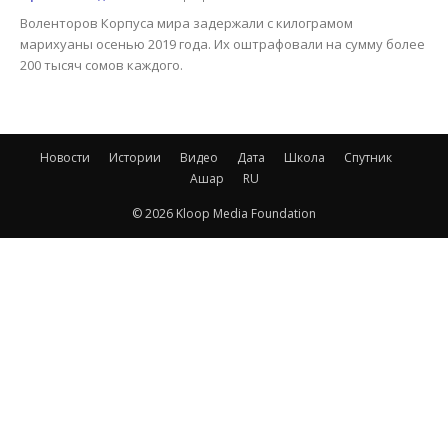
Воленторов Корпуса мира задержали с килограмом
марихуаны осенью 2019 года. Их оштрафовали на сумму более
200 тысяч сомов каждого.
Новости
Истории
Видео
Дата
Школа
Спутник
Ашар
RU
© 2026 Kloop Media Foundation