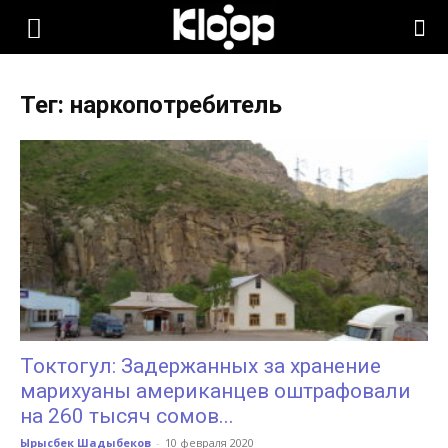
KLOOP.KG
Тег: наркопотребитель
—
Новости
Кыргызстана
Токтогул: Задержанных за хранение
марихуаны американцев оштрафовали
на 260 тысяч сомов...
Ырысбек Шадыбеков
-
10 февраля 2020