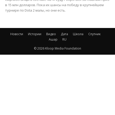
в 15 млн долларов. Пока их шансы на победу в крупнейшем
турнире по Dota 2 малы, но они есть.
Новости
Истории
Видео
Дата
Школа
Спутник
Ашар
RU
© 2026 Kloop Media Foundation