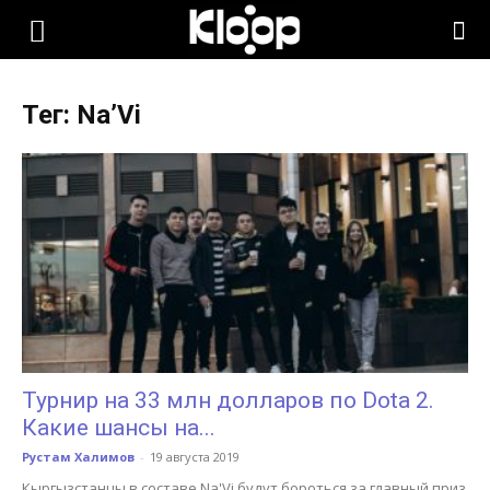
KLOOP.KG
Тег: Na’Vi
—
Новости
Кыргызстана
Турнир на 33 млн долларов по Dota 2.
Какие шансы на...
Рустам Халимов
-
19 августа 2019
Кыргызстанцы в составе Na'Vi будут бороться за главный приз