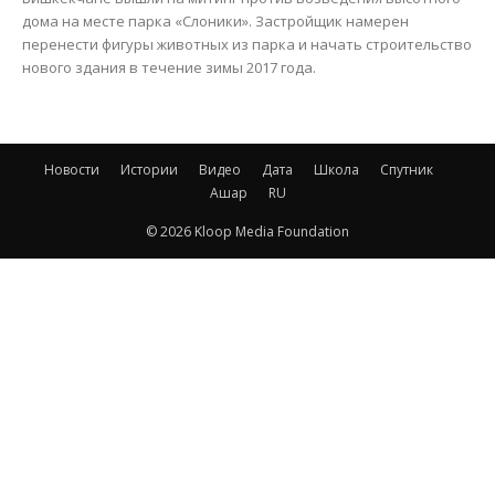
дома на месте парка «Слоники». Застройщик намерен
перенести фигуры животных из парка и начать строительство
нового здания в течение зимы 2017 года.
Новости
Истории
Видео
Дата
Школа
Спутник
Ашар
RU
© 2026 Kloop Media Foundation