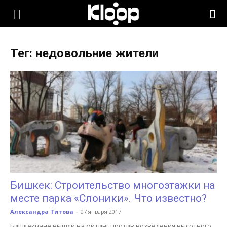
KLOOP.KG
Тег: недовольние жители
—
Новости
Кыргызстана
Бишкек: Строительство многоэтажки на
месте парка «Слоники». Что известно?
Александра Титова
-
07 января 2017
Бишкекчане вышли на митинг против возведения высотного