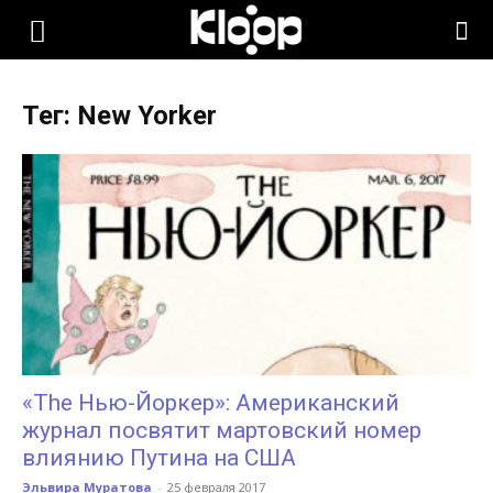
KLOOP.KG
Тег: New Yorker
—
Новости
Кыргызстана
«The Нью-Йоркер»: Американский
журнал посвятит мартовский номер
влиянию Путина на США
Эльвира Муратова
-
25 февраля 2017