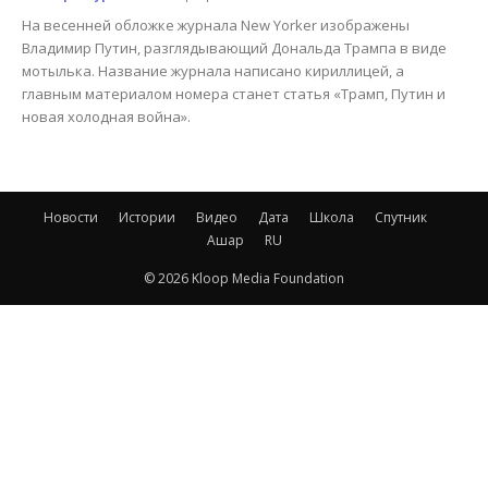
На весенней обложке журнала New Yorker изображены
Владимир Путин, разглядывающий Дональда Трампа в виде
мотылька. Название журнала написано кириллицей, а
главным материалом номера станет статья «Трамп, Путин и
новая холодная война».
Новости
Истории
Видео
Дата
Школа
Спутник
Ашар
RU
© 2026 Kloop Media Foundation